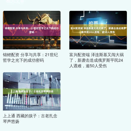
相关文章
锦鲤配资 分享与共享：21世纪
富兴配资端 泽连斯基又闯大祸
哲学之光下的成功密码
了，新袭击造成俄罗斯平民24
人遇难，逾50人受伤
上上通 西藏的孩子：古老扎念
琴声悠扬