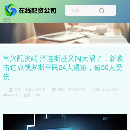
富兴配资端 泽连斯基又闯大祸了，新袭
击造成俄罗斯平民24人遇难，逾50人受
伤
来源：大通证券平台
网站：美港通官网
日期：2026-02-14
08:45:20
查看：109