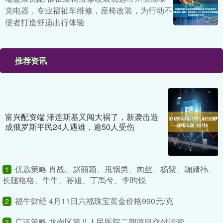
克电器，专业福祉车维修，座椅改装，为行动不
便者打造舒适出行体验
推荐资讯
富兴配资端 泽连斯基又闯大祸了，新袭击造
成俄罗斯平民24人遇难，逾50人受伤
优选策略 肖战、赵丽颖、甩锅男、肉丝、杨紫、鞠婧祎、
1
长腿格格、牛牛、幂姐、丁禹兮、李昀锐
福牛财经 4月11日六福珠宝黄金价格990元/克
2
广证策略 龙岗区第八人民医院二期项目交付运营
3