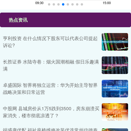
热点资讯
亨利投资 在什么情况下股东可以代表公司提起
诉讼?
长胜证券 水陆寺巷：烟火国潮相融 假日乐趣满
满
卓盛国际 智界将独立运营：华为开始主导智界
战略决策和日常运营
中股网 县城房价从1万5跌到3500，房东崩溃买
家消失，楼市彻底凉透了？
端盛康优配 福祉座椅维修改装优选常州信德泰