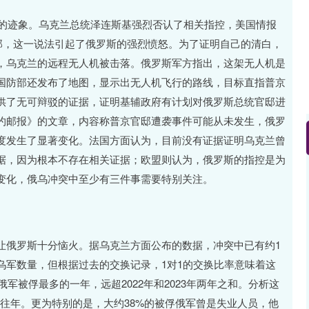
止的迹象。乌克兰总统泽连斯基强烈否认了相关指控，美国情报
邸，这一说法引起了俄罗斯的强烈愤怒。为了证明自己的清白，
，乌克兰的远程无人机被击落。俄罗斯军方指出，这架无人机是
斯国防部还发布了地图，显示出无人机飞行的路线，目标直指普京
供了无可辩驳的证据，证明基辅政府有计划对俄罗斯总统官邸进
约邮报》的文章，内容称普京官邸遭袭事件可能从未发生，俄罗
度发生了显著变化。法国方面认为，目前没有证据证明乌克兰曾
据，因为根本不存在相关证据；欧盟则认为，俄罗斯的指控是为
变化，俄乌冲突中至少有三件事需要特别关注。
让俄罗斯十分恼火。据乌克兰方面公布的数据，冲突中已有约1
乌军数量，但根据过去的交换记录，1对1的交换比率意味着这
军被俘最多的一年，远超2022年和2023年两年之和。分析这
往年。更为特别的是，大约38%的被俘俄军曾是失业人员，他