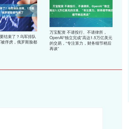
万宝配资 不请投行、不请律所，
争要结束了？乌军排队
OpenAI“独立完成”高达1.5万亿美元
军被俘虏，俄罗斯脸都
的交易，“专注算力，财务细节稍后
再谈”