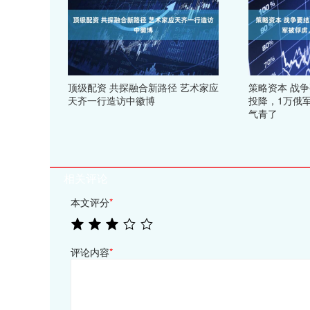
顶级配资 共探融合新路径 艺术家应
策略资本 战
天齐一行造访中徽博
投降，1万俄
气青了
相关评论
本文评分
*
评论内容
*