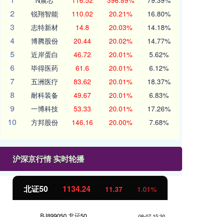
N展芯
116.52
396.89%
79.39%
2
锐翔智能
110.02
20.21%
16.80%
3
志特新材
14.8
20.03%
14.18%
4
博腾股份
20.44
20.02%
14.77%
5
近岸蛋白
46.72
20.01%
5.62%
6
毕得医药
61.6
20.01%
6.12%
7
五洲医疗
83.62
20.01%
18.37%
8
耐科装备
49.67
20.01%
6.83%
9
一博科技
53.33
20.01%
17.26%
10
方邦股份
146.16
20.00%
7.68%
沪深京行情 实时轮播
北证50
1134.24
创
11.37
1.01%