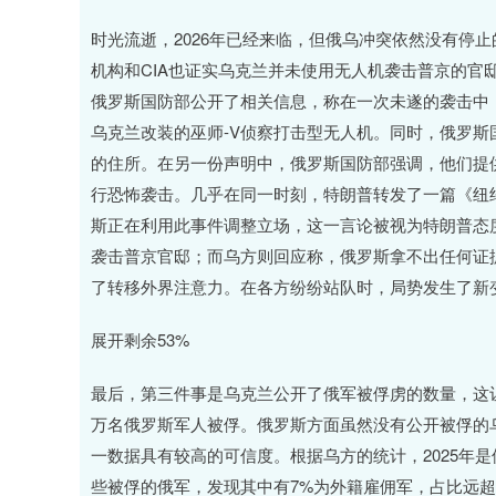
时光流逝，2026年已经来临，但俄乌冲突依然没有停
机构和CIA也证实乌克兰并未使用无人机袭击普京的官
俄罗斯国防部公开了相关信息，称在一次未遂的袭击中
乌克兰改装的巫师-V侦察打击型无人机。同时，俄罗
的住所。在另一份声明中，俄罗斯国防部强调，他们提
行恐怖袭击。几乎在同一时刻，特朗普转发了一篇《纽
斯正在利用此事件调整立场，这一言论被视为特朗普态
袭击普京官邸；而乌方则回应称，俄罗斯拿不出任何证
了转移外界注意力。在各方纷纷站队时，局势发生了新
展开剩余53%
最后，第三件事是乌克兰公开了俄军被俘虏的数量，这
万名俄罗斯军人被俘。俄罗斯方面虽然没有公开被俘的
一数据具有较高的可信度。根据乌方的统计，2025年是俄
些被俘的俄军，发现其中有7%为外籍雇佣军，占比远超