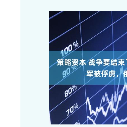
深证成指
14311.01
.68
1.02%
200.89
1