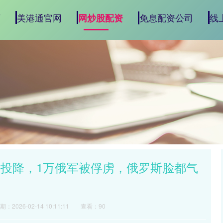
页
美港通官网
免息配资公司
线
网炒股配资
队投降，1万俄军被俘虏，俄罗斯脸都气
期：2026-02-14 10:11:11
查看：90