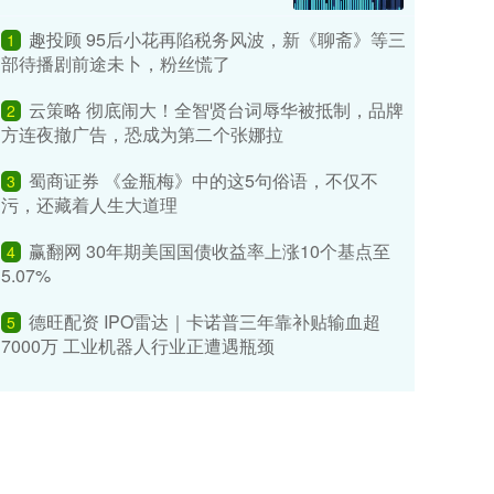
趣投顾 95后小花再陷税务风波，新《聊斋》等三
1
部待播剧前途未卜，粉丝慌了
云策略 彻底闹大！全智贤台词辱华被抵制，品牌
2
方连夜撤广告，恐成为第二个张娜拉
蜀商证券 《金瓶梅》中的这5句俗语，不仅不
3
污，还藏着人生大道理
赢翻网 30年期美国国债收益率上涨10个基点至
4
5.07%
德旺配资 IPO雷达｜卡诺普三年靠补贴输血超
5
7000万 工业机器人行业正遭遇瓶颈