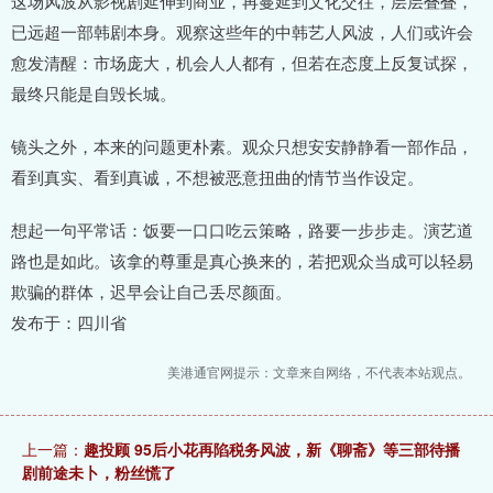
这场风波从影视剧延伸到商业，再蔓延到文化交往，层层叠叠，
已远超一部韩剧本身。观察这些年的中韩艺人风波，人们或许会
愈发清醒：市场庞大，机会人人都有，但若在态度上反复试探，
最终只能是自毁长城。
镜头之外，本来的问题更朴素。观众只想安安静静看一部作品，
看到真实、看到真诚，不想被恶意扭曲的情节当作设定。
想起一句平常话：饭要一口口吃云策略，路要一步步走。演艺道
路也是如此。该拿的尊重是真心换来的，若把观众当成可以轻易
欺骗的群体，迟早会让自己丢尽颜面。
发布于：四川省
美港通官网提示：文章来自网络，不代表本站观点。
上一篇：
趣投顾 95后小花再陷税务风波，新《聊斋》等三部待播
剧前途未卜，粉丝慌了