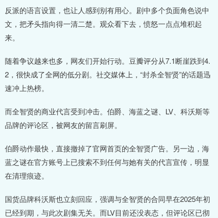
反派的语言设置，也让人感到别有用心。剧中多个负面角色说中
文，把矛头指向得一清二楚。观众看下去，愤怒一点点堆积起
来。
随着争议越来也多，网友们开始行动。豆瓣评分从7.1断崖跌到4.
2，很快成了全网的低分剧。社交媒体上，“封杀全智贤”的话题迅
速冲上热榜。
而全智贤的商业代言受到冲击。伯爵、海蓝之谜、LV、科沃斯等
品牌的评论区，被网友的留言刷屏。
伯爵动作最快，直接撤掉了官网首页的全智贤广告。另一边，海
蓝之谜在官方账号上已搜索不到任何与她有关的代言宣传，明显
在清理痕迹。
国货品牌科沃斯也立刻回应，强调与全智贤的合同早在2025年初
已经到期，与此次剧集无关。而LV目前还没表态，但评论区已彻