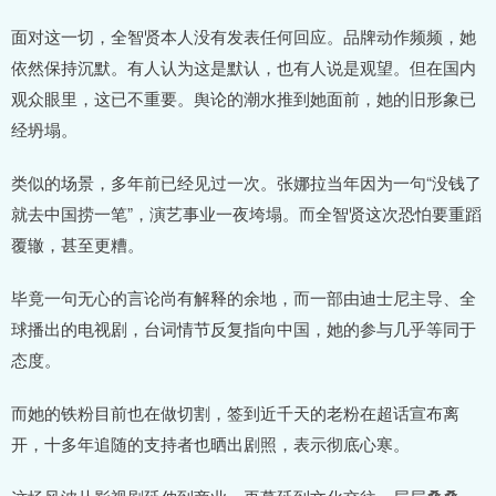
面对这一切，全智贤本人没有发表任何回应。品牌动作频频，她
依然保持沉默。有人认为这是默认，也有人说是观望。但在国内
观众眼里，这已不重要。舆论的潮水推到她面前，她的旧形象已
经坍塌。
类似的场景，多年前已经见过一次。张娜拉当年因为一句“没钱了
就去中国捞一笔”，演艺事业一夜垮塌。而全智贤这次恐怕要重蹈
覆辙，甚至更糟。
毕竟一句无心的言论尚有解释的余地，而一部由迪士尼主导、全
球播出的电视剧，台词情节反复指向中国，她的参与几乎等同于
态度。
而她的铁粉目前也在做切割，签到近千天的老粉在超话宣布离
开，十多年追随的支持者也晒出剧照，表示彻底心寒。