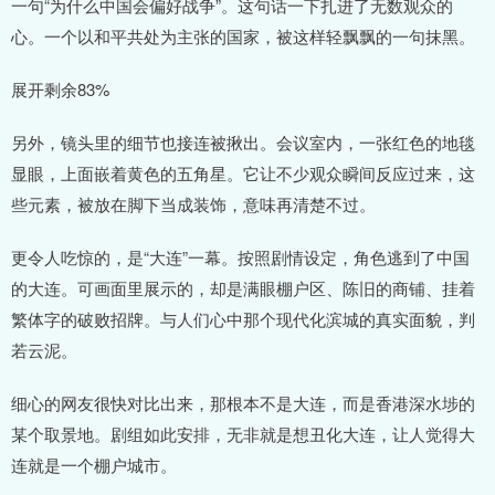
一句“为什么中国会偏好战争”。这句话一下扎进了无数观众的
心。一个以和平共处为主张的国家，被这样轻飘飘的一句抹黑。
展开剩余83%
另外，镜头里的细节也接连被揪出。会议室内，一张红色的地毯
显眼，上面嵌着黄色的五角星。它让不少观众瞬间反应过来，这
些元素，被放在脚下当成装饰，意味再清楚不过。
更令人吃惊的，是“大连”一幕。按照剧情设定，角色逃到了中国
的大连。可画面里展示的，却是满眼棚户区、陈旧的商铺、挂着
繁体字的破败招牌。与人们心中那个现代化滨城的真实面貌，判
若云泥。
细心的网友很快对比出来，那根本不是大连，而是香港深水埗的
某个取景地。剧组如此安排，无非就是想丑化大连，让人觉得大
连就是一个棚户城市。