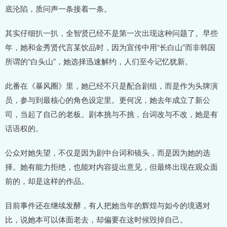
底沦陷，质问声一条接着一条。
其实仔细扒一扒，全智贤已经不是第一次出现这种问题了。早些
年，她和金秀贤代言某饮品时，因为宣传中用“长白山”而非韩国
所谓的“白头山”，她选择迅速解约，人们至今记忆犹新。
此番在《暴风圈》里，她已经不只是配合剧组，而是作为头牌演
员，参与到最核心的角色设定里。更何况，她去年成立了新公
司，当起了自己的老板。剧本挑与不挑，台词改与不改，她是有
话语权的。
公众对她失望，不仅是因为剧中台词和镜头，而是因为她的选
择。她有能力拒绝，也能对内容提出意见，但最终出现在观众面
前的，却是这样的作品。
目前事件还在继续发酵，有人把她当年的辉煌与如今的境遇对
比，说她本可以体面老去，却偏要在这时候毁掉自己。