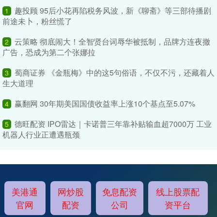
趣投顾 95后小花再陷税务风波，新《聊斋》等三部待播剧
1
前途未卜，粉丝慌了
云策略 彻底闹大！全智贤台词辱华被抵制，品牌方连夜撤
2
广告，恐成为第二个张娜拉
蜀商证券 《金瓶梅》中的这5句俗语，不仅不污，还藏着人
3
生大道理
赢翻网 30年期美国国债收益率上涨10个基点至5.07%
4
德旺配资 IPO雷达｜卡诺普三年靠补贴输血超7000万 工业
5
机器人行业正遭遇瓶颈
美港通
网炒股
免息配资
线上股票配
官网
配资
公司
资平台