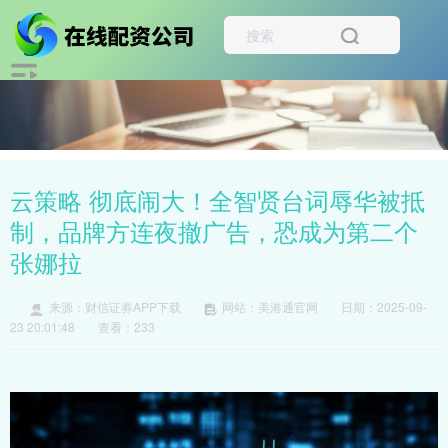
云策略 彻底闹大！全智贤台词辱华被抵
制，品牌方连夜撤广告，恐成为第二个
张娜拉
来源：财信证券APP下载
网站：美港通官网
日期：2025-09-
23 20:01:48
查看：233