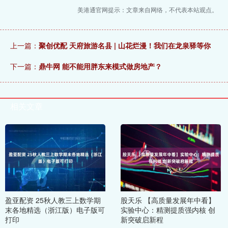
美港通官网提示：文章来自网络，不代表本站观点。
上一篇：
聚创优配 天府旅游名县 | 山花烂漫！我们在龙泉驿等你
下一篇：
鼎牛网 能不能用胖东来模式做房地产？
相关文章
盈亚配资 25秋人教三上数学期
股天乐 【高质量发展年中看】
末各地精选（浙江版）电子版可
实验中心：精测提质强内核 创
打印
新突破启新程