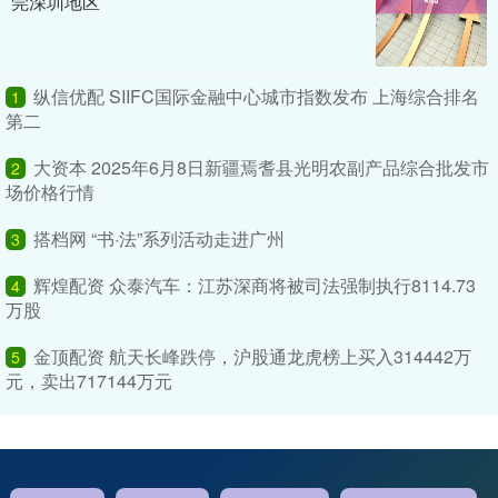
莞深圳地区
纵信优配 SIIFC国际金融中心城市指数发布 上海综合排名
1
第二
大资本 2025年6月8日新疆焉耆县光明农副产品综合批发市
2
场价格行情
搭档网 “书·法”系列活动走进广州
3
辉煌配资 众泰汽车：江苏深商将被司法强制执行8114.73
4
万股
金顶配资 航天长峰跌停，沪股通龙虎榜上买入314442万
5
元，卖出717144万元