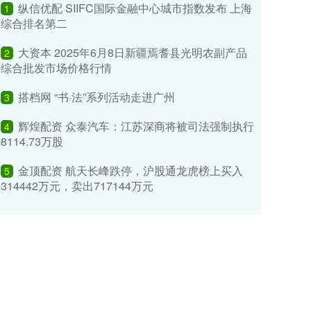
纵信优配 SIIFC国际金融中心城市指数发布 上海
1
综合排名第二
大资本 2025年6月8日新疆焉耆县光明农副产品
2
综合批发市场价格行情
搭档网 “书·法”系列活动走进广州
3
辉煌配资 众泰汽车：江苏深商将被司法强制执行
4
8114.73万股
金顶配资 航天长峰跌停，沪股通龙虎榜上买入
5
314442万元，卖出717144万元