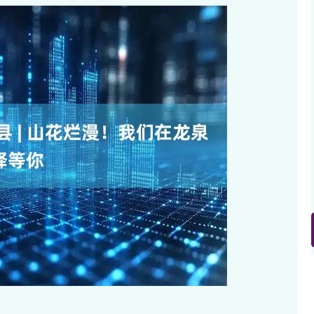
沪深300
4694.44
.42%
43.13
0.93%