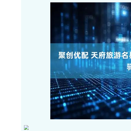
深证成指
14311.01
.68
1.02%
200.89
1