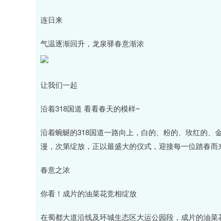
连日来
气温逐渐回升，龙泉驿春意渐浓
让我们一起
沿着318国道 看看春天的模样~
沿着蜿蜒的318国道一路向上，白的、粉的、玫红的、金黄
漫，次第绽放，正以最盛大的仪式，迎接每一位踏春而
春意之浓
你看！成片的油菜花竞相绽放
在蜀都大道沿线及环城生态区大运公园段，成片的油菜