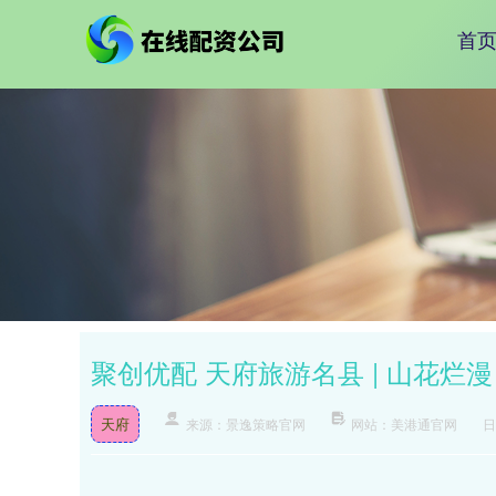
首
聚创优配 天府旅游名县 | 山花烂
天府
来源：景逸策略官网
网站：美港通官网
日