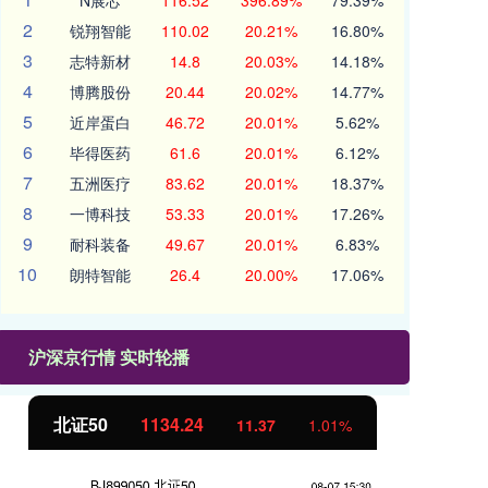
N展芯
116.52
396.89%
79.39%
2
锐翔智能
110.02
20.21%
16.80%
3
志特新材
14.8
20.03%
14.18%
4
博腾股份
20.44
20.02%
14.77%
5
近岸蛋白
46.72
20.01%
5.62%
6
毕得医药
61.6
20.01%
6.12%
7
五洲医疗
83.62
20.01%
18.37%
8
一博科技
53.33
20.01%
17.26%
9
耐科装备
49.67
20.01%
6.83%
10
朗特智能
26.4
20.00%
17.06%
沪深京行情 实时轮播
北证50
1134.24
创
11.37
1.01%