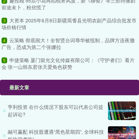
趣投顾 95后小花再陷税务风波，新《聊斋》等三部待播剧
2
前途未卜，粉丝慌了
大资本 2025年6月8日新疆焉耆县光明农副产品综合批发市
3
场价格行情
云策略 彻底闹大！全智贤台词辱华被抵制，品牌方连夜撤
4
广告，恐成为第二个张娜拉
申捷策略 厦门留光文化传媒有限公司：《守护者们》看片
5
会 张一山韩东君张天爱角色获赞
最新文章
亨利投资 在什么情况下股东可以代表公司提
起诉讼?
融可赢配 科技股遭遇“黑色星期四”, 全球科技