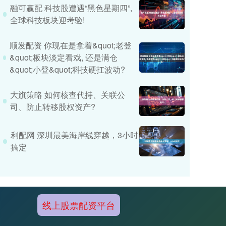
融可赢配 科技股遭遇“黑色星期四”,
全球科技板块迎考验!
顺发配资 你现在是拿着&quot;老登
&quot;板块淡定看戏, 还是满仓
&quot;小登&quot;科技硬扛波动?
大旗策略 如何核查代持、关联公
司、防止转移股权资产?
利配网 深圳最美海岸线穿越，3小时
搞定
线上股票配资平台