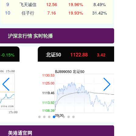
9
飞天诚信
12.56
19.96%
8.49%
10
任子行
7.16
19.93%
31.42%
沪深京行情 实时轮播
北证50
1122.88
创
3.42
0.30%
美港通官网