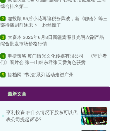
综合排名第二
趣投顾 95后小花再陷税务风波，新《聊斋》等三
2
部待播剧前途未卜，粉丝慌了
大资本 2025年6月8日新疆焉耆县光明农副产品
3
综合批发市场价格行情
申捷策略 厦门留光文化传媒有限公司：《守护者
4
们》看片会 张一山韩东君张天爱角色获赞
搭档网 “书·法”系列活动走进广州
5
最新文章
亨利投资 在什么情况下股东可以代
表公司提起诉讼?