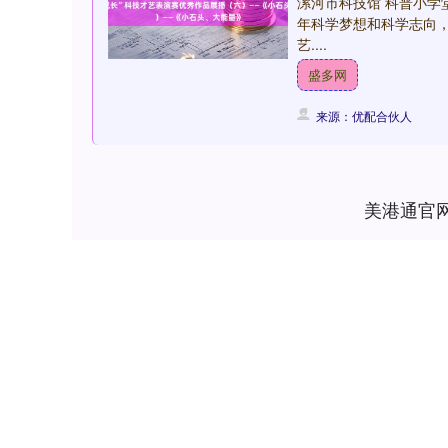
漯河市科技馆 科普小学
年科学梦想和科学志向，
艺....
盛多网
来源：优配合伙人
深证成指
14110.12
.92
0.57%
-34.08
-0
美港通官