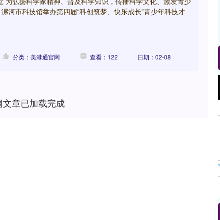
堂 为弘扬科学家精神、普及科学知识，传播科学文化、激发青少
漯河市科技馆举办第四届“科创筑梦、快乐成长”青少年科技才
分类：美港通官网
查看：122
日期：02-08
沪深300
4651.31
.24%
-6.85
-0.15%
网文章已加载完成