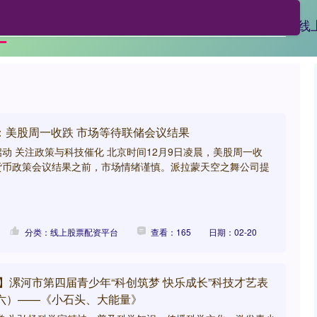
美港通官网
网炒股配资
免息配资公司
线
页
盘：美股周一收跌 市场等待联储会议结果
动 关注政策与科技催化 北京时间12月9日凌晨，美股周一收
货币政策会议结果之前，市场情绪谨慎。派拉蒙天空之舞公司提
分类：线上股票配资平台
查看：165
日期：02-20
】漯河市第四届青少年“科创筑梦 快乐成长”科技才艺表
六）——《小石头、大能量》