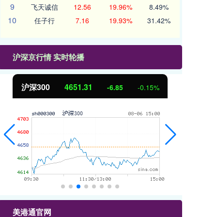
9
飞天诚信
12.56
19.96%
8.49%
10
任子行
7.16
19.93%
31.42%
沪深京行情 实时轮播
沪深300
4651.31
北
-6.85
-0.15%
美港通官网