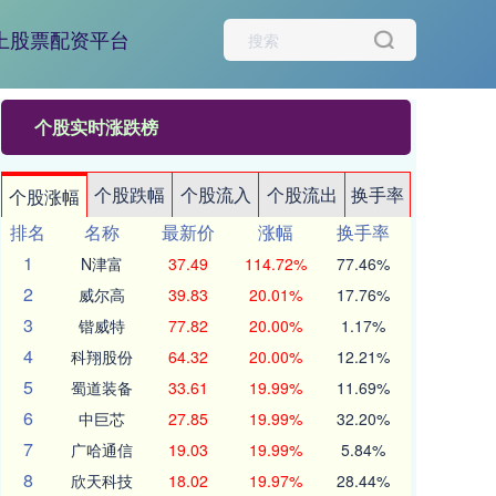
上股票配资平台
个股实时涨跌榜
个股跌幅
个股流入
个股流出
换手率
个股涨幅
排名
名称
最新价
涨幅
换手率
1
N津富
37.49
114.72%
77.46%
2
威尔高
39.83
20.01%
17.76%
3
锴威特
77.82
20.00%
1.17%
4
科翔股份
64.32
20.00%
12.21%
5
蜀道装备
33.61
19.99%
11.69%
6
中巨芯
27.85
19.99%
32.20%
7
广哈通信
19.03
19.99%
5.84%
8
欣天科技
18.02
19.97%
28.44%