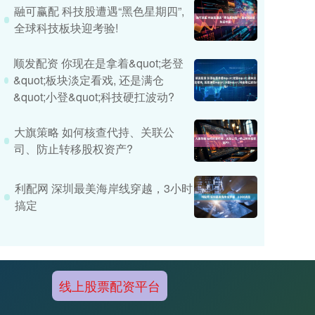
融可赢配 科技股遭遇“黑色星期四”,
全球科技板块迎考验!
顺发配资 你现在是拿着&quot;老登
&quot;板块淡定看戏, 还是满仓
&quot;小登&quot;科技硬扛波动?
大旗策略 如何核查代持、关联公
司、防止转移股权资产?
利配网 深圳最美海岸线穿越，3小时
搞定
线上股票配资平台