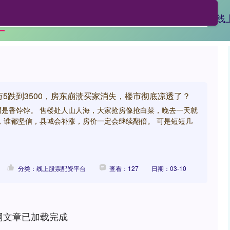
美港通官网
网炒股配资
免息配资公司
线
页
万5跌到3500，房东崩溃买家消失，楼市彻底凉透了？
谓是香饽饽。 售楼处人山人海，大家抢房像抢白菜，晚去一天就
，谁都坚信，县城会补涨，房价一定会继续翻倍。 可是短短几
分类：线上股票配资平台
查看：127
日期：03-10
网文章已加载完成