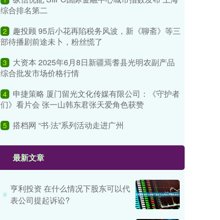
综合排名第二
趣投顾 95后小花再陷税务风波，新《聊斋》等三
2
部待播剧前途未卜，粉丝慌了
大资本 2025年6月8日新疆焉耆县光明农副产品
3
综合批发市场价格行情
申捷策略 厦门留光文化传媒有限公司：《守护者
4
们》看片会 张一山韩东君张天爱角色获赞
搭档网 “书·法”系列活动走进广州
5
最新文章
亨利投资 在什么情况下股东可以代
表公司提起诉讼?